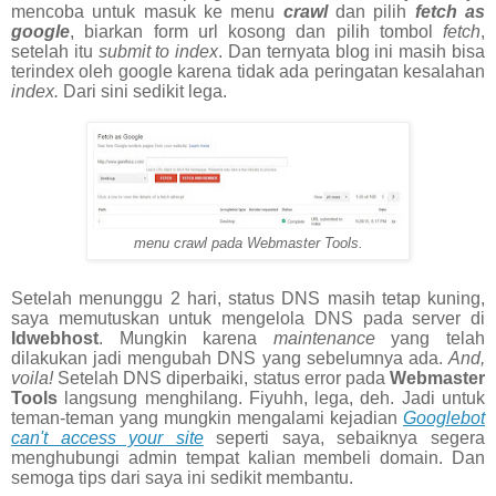
mencoba untuk masuk ke menu
crawl
dan pilih
fetch as
google
, biarkan form url kosong dan pilih tombol
fetch
,
setelah itu
submit to index
. Dan ternyata blog ini masih bisa
terindex oleh google karena tidak ada peringatan kesalahan
index.
Dari sini sedikit lega.
menu crawl pada Webmaster Tools.
Setelah menunggu 2 hari, status DNS masih tetap kuning,
saya memutuskan untuk mengelola DNS pada server di
Idwebhost
. Mungkin karena
maintenance
yang telah
dilakukan jadi mengubah DNS yang sebelumnya ada.
And,
voila!
Setelah DNS diperbaiki, status error pada
Webmaster
Tools
langsung menghilang. Fiyuhh, lega, deh. Jadi untuk
teman-teman yang mungkin mengalami kejadian
Googlebot
can't access your site
seperti saya, sebaiknya segera
menghubungi admin tempat kalian membeli domain. Dan
semoga tips dari saya ini sedikit membantu.